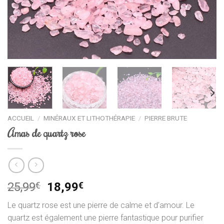
ACCUEIL
/
MINÉRAUX ET LITHOTHÉRAPIE
/
PIERRE BRUTE
Amas de quartz rose
Le
Le
25,99
€
18,99
€
prix
prix
Le quartz rose est une pierre de calme et d’amour. Le
initial
actuel
quartz est également une pierre fantastique pour purifier
était :
est :