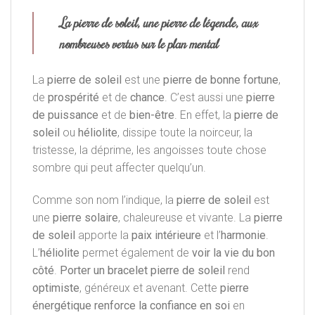
La pierre de soleil, une pierre de légende, aux
nombreuses vertus sur le plan mental
La
pierre de soleil
est une
pierre de bonne fortune
,
de
prospérité
et de
chance
. C’est aussi une
pierre
de puissance
et de
bien-être
. En effet, la
pierre de
soleil
ou
héliolite
, dissipe toute la noirceur, la
tristesse, la déprime, les angoisses toute chose
sombre qui peut affecter quelqu’un.
Comme son nom l’indique, la
pierre de soleil
est
une
pierre
solaire
, chaleureuse et vivante. La
pierre
de soleil
apporte la
paix intérieure
et l’
harmonie
.
L’
héliolite
permet également de
voir la vie du bon
côté
.
Porter un bracelet pierre de soleil
rend
optimiste
, généreux et avenant. Cette
pierre
énergétique
renforce la
confiance en soi
en