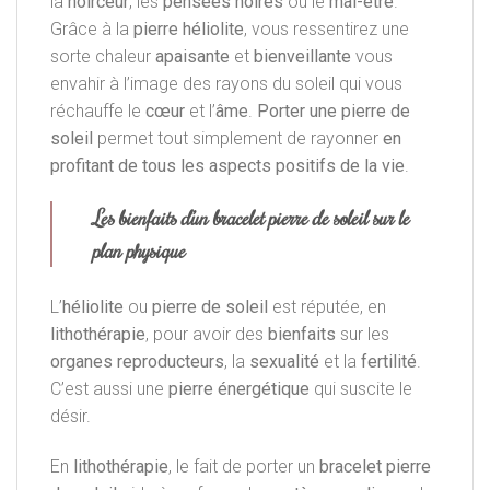
la
noirceur
, les
pensées noires
ou le
mal-être
.
Grâce à la
pierre héliolite
, vous ressentirez une
sorte chaleur
apaisante
et
bienveillante
vous
envahir à l’image des rayons du soleil qui vous
réchauffe le
cœur
et l’
âme
.
Porter une pierre de
soleil
permet tout simplement de rayonner
en
profitant de tous les aspects positifs de la vie
.
Les bienfaits d’un bracelet pierre de soleil sur le
plan physique
L’
héliolite
ou
pierre de soleil
est réputée, en
lithothérapie
, pour avoir des
bienfaits
sur les
organes reproducteurs
, la
sexualité
et la
fertilité
.
C’est aussi une
pierre énergétique
qui suscite le
désir.
En
lithothérapie
, le fait de porter un
bracelet pierre