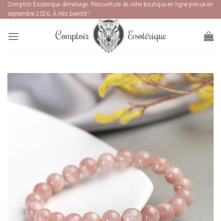
Skip
Comptoir Esoterique déménage. Réouverture de votre boutique en ligne prévue en
septembre 2026. À très bientôt !
to
content