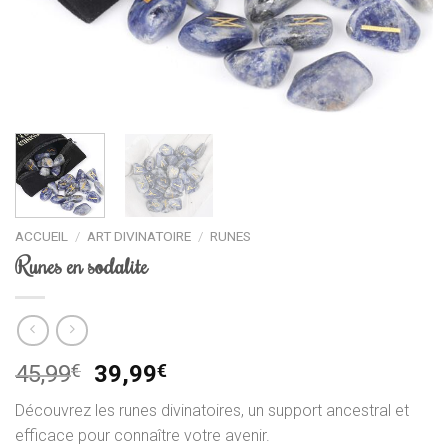
ACCUEIL
/
ART DIVINATOIRE
/
RUNES
Runes en sodalite
Le
Le
45,99
€
39,99
€
prix
prix
Découvrez les runes divinatoires, un support ancestral et
initial
actuel
efficace pour connaître votre avenir.
était :
est :