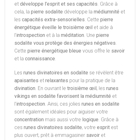
et
développe l’esprit et ses capacités
. Grâce à
cela, la
pierre sodalite
développe la
médiumnité
et
les
capacités extra-sensorielles
. Cette
pierre
énergétique
éveille le troisième
œil
et aide à
l’
introspection
et à la
méditation
. Une
pierre
sodalite vous protège des
énergies négatives
.
Cette
pierre énergétique bleue
vous offre le
savoir
et la
connaissance
.
Les
runes divinatoires en sodalite
se révèlent être
apaisantes
et
relaxantes
pour la pratique de la
divination
. En ouvrant le
troisième
œil
, les
runes
vikings en sodalite
favorisent la
médiumnité
et
l’
introspection
. Ainsi, ces jolies
runes en sodalite
sont également idéales pour aiguiser votre
concentration
mais aussi votre
logique
. Grâce à
ces
runes divinatoires sodalite
, votre
esprit
est
plus ouvert, prêt à emmagasiner
savoir
et