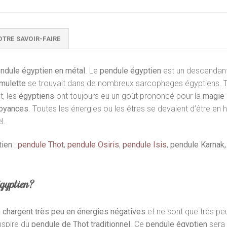
OTRE SAVOIR-FAIRE
ndule égyptien en métal
. Le
pendule égyptien
est un descendant 
mulette
se trouvait dans de nombreux sarcophages égyptiens. To
t, les
égyptiens
ont toujours eu un goût prononcé pour la
magie
oyances
. Toutes les énergies ou les êtres se devaient d’être en 
l.
tien
:
pendule Thot
,
pendule Osiris
,
pendule Isis
,
pendule Karnak,
égyptien?
 chargent très peu en énergies négatives
et ne sont que très pe
nspire du
pendule de Thot traditionnel
. Ce
pendule égyptien
sera 