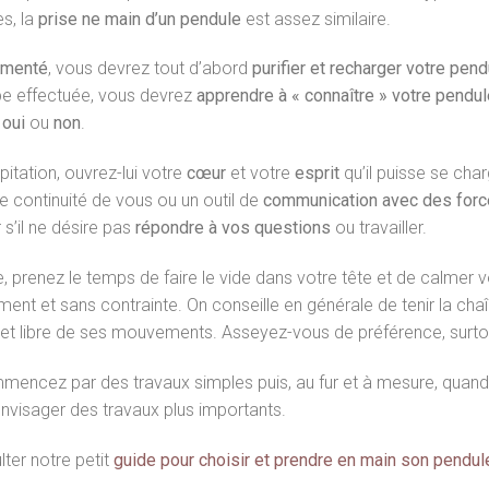
es, la
prise ne main d’un pendule
est assez similaire.
imenté
, vous devrez tout d’abord
purifier et recharger votre pen
ape effectuée, vous devrez
apprendre à « connaître » votre pendul
e
oui
ou
non
.
ation, ouvrez-lui votre
cœur
et votre
esprit
qu’il puisse se cha
une continuité de vous ou un outil de
communication avec des forc
 s’il ne désire pas
répondre à vos questions
ou travailler.
enez le temps de faire le vide dans votre tête et de calmer vot
ment et sans contrainte. On conseille en générale de tenir la chaî
ise et libre de ses mouvements. Asseyez-vous de préférence, surt
commencez par des travaux simples puis, au fur et à mesure, quand
nvisager des travaux plus importants.
ter notre petit
guide pour choisir et prendre en main son pendul