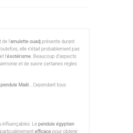
de l’
amulette ouadj
présente durant
utefois, elle n’était probablement pas
et l’
ésotérisme
. Beaucoup d’aspects
harmonie et de suivre certaines règles
 pendule Maât
… Cependant tous
u influençables. Le
pendule égyptien
particulièrement
efficace
pour obtenir