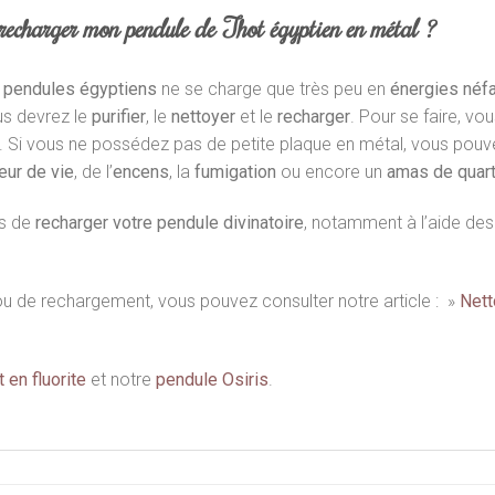
 recharger mon pendule de Thot égyptien en métal ?
s
pendules égyptiens
ne se charge que très peu en
énergies néf
us devrez le
purifier
, le
nettoyer
et le
recharger
. Pour se faire, vo
 Si vous ne possédez pas de petite plaque en métal, vous pouvez
leur de vie
, de l’
encens
, la
fumigation
ou encore un
amas de quar
as de
recharger votre pendule divinatoire
, notamment à l’aide des r
ou de rechargement, vous pouvez consulter notre article : »
Nett
 en fluorite
et notre
pendule Osiris
.