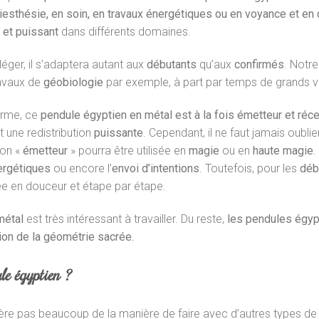
diesthésie, en soin, en travaux énergétiques ou en voyance et en 
 et puissant
dans différents domaines.
 léger, il s’adaptera autant aux
débutants
qu’aux
confirmés
. Notr
travaux de
géobiologie
par exemple, à part par temps de grands ven
orme, ce
pendule égyptien en métal est à la fois émetteur et réc
une redistribution
puissante
. Cependant, il ne faut jamais oublie
ion «
émetteur
» pourra être utilisée en
magie
ou en
haute magie
.
ergétiques
ou encore l’
envoi d’intentions
. Toutefois, pour les
déb
ée en douceur et étape par étape.
métal
est très intéressant à travailler. Du reste,
les pendules égypt
tion de la géométrie sacrée.
le égyptien ?
fère pas beaucoup de la manière de faire avec d’autres types d