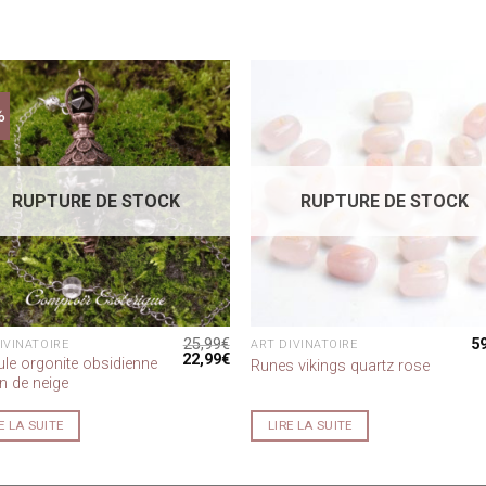
%
RUPTURE DE STOCK
RUPTURE DE STOCK
25,99
€
5
IVINATOIRE
ART DIVINATOIRE
Le
Le
22,99
€
le orgonite obsidienne
Runes vikings quartz rose
prix
prix
n de neige
initial
actuel
était :
est :
25,99€.
22,99€.
E LA SUITE
LIRE LA SUITE