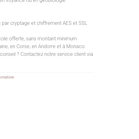
, en voyance ou en géobiologie.
par cryptage et chiffrement AES et SSL
icile offerte, sans montant minimum
aine, en Corse, en Andorre et à Monaco.
conseil ? Contactez notre service client via
vinatoire