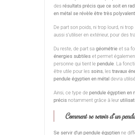
des
résultats précis que ce soit en ra
en métal se révèle être très polyvalent
De part son poids, ni trop lourd, ni trop
aussi s’utiliser en extérieur, pour des 
Du reste, de part sa
géométrie
et sa f
énergies subtiles
et permet également 
personne qui tient le
pendule
. La fonct
être utile pour les
soins
, les
travaux én
pendule égyptien en métal
devra utilis
Ainsi, ce type de
pendule égyptien en 
précis
notamment grâce à leur
utilisa
Comment se servir d’ un pendu
Se servir d’un pendule égyptien
ne dif