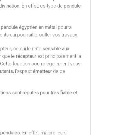
divination
. En effet, ce type de
pendule
e
pendule égyptien en métal
pourra
ts qui pourrait brouiller vos travaux.
epteur
, ce qui le rend
sensible aux
r que le
récepteur
est principalement la
 Cette fonction pourra également vous
utants
, l’aspect
émetteur
de ce
iens sont réputés pour très fiable et
e
pendules
. En effet, malgré leurs