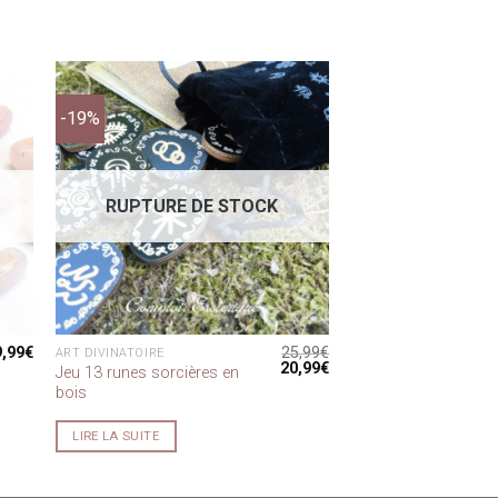
-19%
RUPTURE DE STOCK
9,99
€
25,99
€
ART DIVINATOIRE
Le
Le
20,99
€
Jeu 13 runes sorcières en
prix
prix
bois
initial
actuel
était :
est :
25,99€.
20,99€.
LIRE LA SUITE