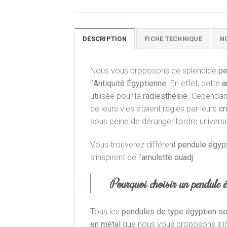
DESCRIPTION
FICHE TECHNIQUE
N
Nous vous proposons ce splendide
pe
l’
Antiquité Égyptienne
. En effet, cette
a
utilisée pour la
radiesthésie
. Cependan
de leurs vies étaient régies par leurs
cr
sous peine de déranger l’ordre universe
Vous trouverez différent
pendule égyp
s’inspirent de l’
amulette ouadj
.
Pourquoi choisir un pendule 
Tous les
pendules de type égyptien se
en métal
que nous vous proposons s’i