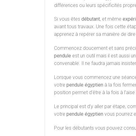
différences ou leurs spécificités propr
Si vous êtes
débutant
, et même
expér
avant tous travaux. Une fois cette ét
apprenez à repérer sa manière de dir
Commencez doucement et sans précipit
pendule
est un outil mais il est aussi 
convenable. Il ne faudra jamais insister
Lorsque vous commencez une séance, pr
votre
pendule égyptien
à la fois ferme
position permet d’être à la fois à l’a
Le principal est d’y aller par étape, 
votre
pendule égyptien
vous pourrez e
Pour les débutants vous pouvez consul