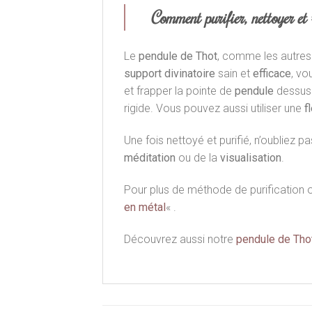
Comment purifier, nettoyer et
Le
pendule de Thot
, comme les autre
support
divinatoire
sain et
efficace
, vo
et frapper la pointe de
pendule
dessus.
rigide. Vous pouvez aussi utiliser une
f
Une fois nettoyé et purifié, n’oubliez p
méditation
ou de la
visualisation
.
Pour plus de méthode de purification 
en métal
« .
Découvrez aussi notre
pendule de Thot