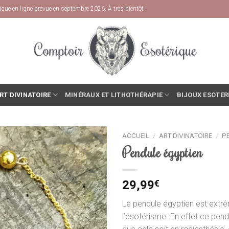
que en ligne prévue en septembre 2026. À très bientôt !
RT DIVINATOIRE
MINÉRAUX ET LITHOTHÉRAPIE
BIJOUX ESOTER
ACCUEIL
/
ART DIVINATOIRE
/
P
Pendule égyptien
29,99
€
Le pendule égyptien est ext
l’ésotérisme. En effet ce pendu